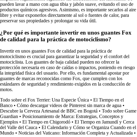
pueden lavar a mano con agua tibia y jabón suave, evitando el uso de
productos químicos agresivos. Asimismo, es importante secarlos al aire
libre y evitar exponerlos directamente al sol o fuentes de calor, para
preservar sus propiedades y prolongar su vida útil.
¿Por qué es importante invertir en unos guantes Fox
de calidad para la práctica de motociclismo?
Invertir en unos guantes Fox de calidad para la práctica de
motociclismo es crucial para garantizar la seguridad y el confort del
motociclista. Los guantes de baja calidad pueden no ofrecer la
protección necesaria en caso de caídas o impactos, poniendo en riesgo
la integridad física del usuario. Por ello, es fundamental apostar por
guantes de marcas reconocidas como Fox, que cumplen con los
estándares de seguridad y rendimiento exigidos en la conducción de
motos.
Todo sobre el Fox Terrier: Una Especie Única
•
El Tiempo en el
Banco
•
Cómo descargar videos de Pinterest sin marca de agua
•
Descubre la Cerveza Artesanal de BBC en Bogotá
•
Todo sobre Game
Guardian
•
Posicionamiento de Marca: Estrategias, Conceptos y
Ejemplos
•
El Tiempo en Chigorodó
•
El Tiempo en Jamundí y Cerca
del Valle del Cauca
•
El Calendario y Cómo se Organiza Cuando en el
Mundo
•
Noticias del Vaticano: Información Completa y Actualizada
•