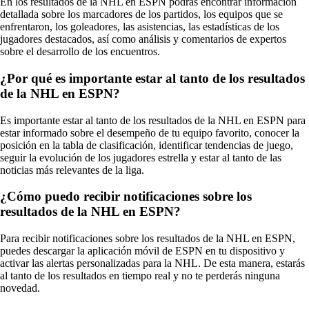
En los resultados de la NHL en ESPN podrás encontrar información
detallada sobre los marcadores de los partidos, los equipos que se
enfrentaron, los goleadores, las asistencias, las estadísticas de los
jugadores destacados, así como análisis y comentarios de expertos
sobre el desarrollo de los encuentros.
¿Por qué es importante estar al tanto de los resultados
de la NHL en ESPN?
Es importante estar al tanto de los resultados de la NHL en ESPN para
estar informado sobre el desempeño de tu equipo favorito, conocer la
posición en la tabla de clasificación, identificar tendencias de juego,
seguir la evolución de los jugadores estrella y estar al tanto de las
noticias más relevantes de la liga.
¿Cómo puedo recibir notificaciones sobre los
resultados de la NHL en ESPN?
Para recibir notificaciones sobre los resultados de la NHL en ESPN,
puedes descargar la aplicación móvil de ESPN en tu dispositivo y
activar las alertas personalizadas para la NHL. De esta manera, estarás
al tanto de los resultados en tiempo real y no te perderás ninguna
novedad.