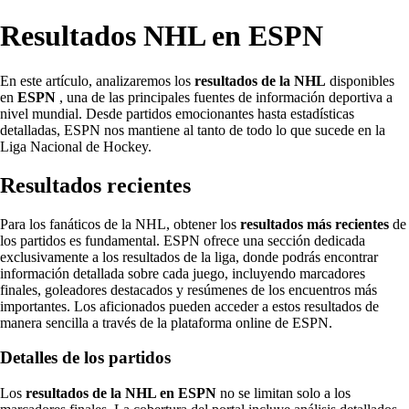
Resultados NHL en ESPN
En este artículo, analizaremos los
resultados de la NHL
disponibles
en
ESPN
, una de las principales fuentes de información deportiva a
nivel mundial. Desde partidos emocionantes hasta estadísticas
detalladas, ESPN nos mantiene al tanto de todo lo que sucede en la
Liga Nacional de Hockey.
Resultados recientes
Para los fanáticos de la NHL, obtener los
resultados más recientes
de
los partidos es fundamental. ESPN ofrece una sección dedicada
exclusivamente a los resultados de la liga, donde podrás encontrar
información detallada sobre cada juego, incluyendo marcadores
finales, goleadores destacados y resúmenes de los encuentros más
importantes. Los aficionados pueden acceder a estos resultados de
manera sencilla a través de la plataforma online de ESPN.
Detalles de los partidos
Los
resultados de la NHL en ESPN
no se limitan solo a los