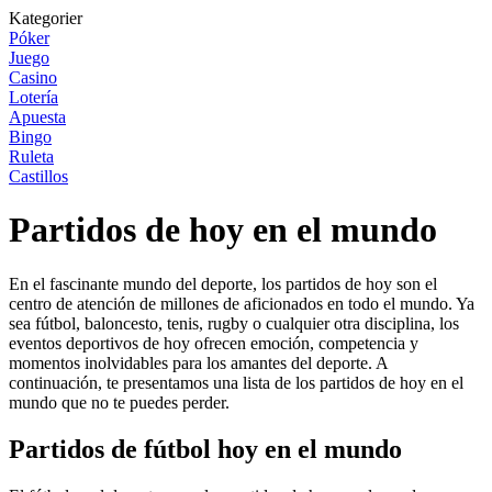
Kategorier
Póker
Juego
Casino
Lotería
Apuesta
Bingo
Ruleta
Castillos
Partidos de hoy en el mundo
En el fascinante mundo del deporte, los partidos de hoy son el
centro de atención de millones de aficionados en todo el mundo. Ya
sea fútbol, ​​baloncesto, tenis, rugby o cualquier otra disciplina, los
eventos deportivos de hoy ofrecen emoción, competencia y
momentos inolvidables para los amantes del deporte. A
continuación, te presentamos una lista de los partidos de hoy en el
mundo que no te puedes perder.
Partidos de fútbol hoy en el mundo