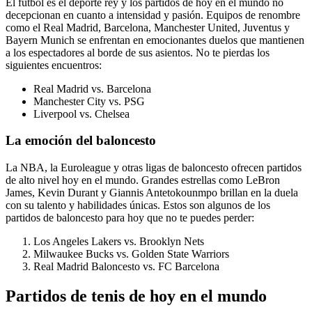
El fútbol es el deporte rey y los partidos de hoy en el mundo no
decepcionan en cuanto a intensidad y pasión. Equipos de renombre
como el Real Madrid, Barcelona, Manchester United, Juventus y
Bayern Munich se enfrentan en emocionantes duelos que mantienen
a los espectadores al borde de sus asientos. No te pierdas los
siguientes encuentros:
Real Madrid vs. Barcelona
Manchester City vs. PSG
Liverpool vs. Chelsea
La emoción del baloncesto
La NBA, la Euroleague y otras ligas de baloncesto ofrecen partidos
de alto nivel hoy en el mundo. Grandes estrellas como LeBron
James, Kevin Durant y Giannis Antetokounmpo brillan en la duela
con su talento y habilidades únicas. Estos son algunos de los
partidos de baloncesto para hoy que no te puedes perder:
Los Angeles Lakers vs. Brooklyn Nets
Milwaukee Bucks vs. Golden State Warriors
Real Madrid Baloncesto vs. FC Barcelona
Partidos de tenis de hoy en el mundo