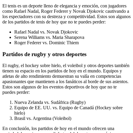
El tenis es un deporte lleno de elegancia y emoción, con jugadores
como Rafael Nadal, Roger Federer y Novak Djokovic cautivando a
los espectadores con su destreza y competitividad. Estos son algunos
de los partidos de tenis de hoy que no te puedes perder:
Rafael Nadal vs. Novak Djokovic
Serena Williams vs. Maria Sharapova
Roger Federer vs. Dominic Thiem
Partidos de rugby y otros deportes
El rugby, el hockey sobre hielo, el voleibol y otros deportes también
tienen su espacio en los partidos de hoy en el mundo. Equipos y
atletas de alto rendimiento demuestran su valía en competencias
apasionantes que mantienen a los fanáticos al borde de sus asientos.
Estos son algunos de los eventos deportivos de hoy que no te
puedes perder:
Nueva Zelanda vs. Sudáfrica (Rugby)
Equipo de EE. UU. vs. Equipo de Canadá (Hockey sobre
hielo)
Brasil vs. Argentina (Voleibol)
En conclusión, los partidos de hoy en el mundo ofrecen una