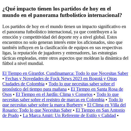
¿Qué impacto tienen los partidos de hoy en el
mundo en el panorama futbolístico internacional?
Los partidos de hoy en el mundo tienen un impacto significativo en
el panorama futbolístico internacional, ya que contribuyen a la
emoción y competitividad del deporte rey a nivel global. Estos
encuentros no solo generan interés entre los aficionados, sino que
también influyen en la clasificación de equipos en sus respectivas
ligas, la reputación de jugadores y entrenadores, las estrategias
tácticas empleadas, entre otros aspectos que moldean la dinámica del
fútbol a nivel mundial.
El Tiempo en Girardot, Cundinamarca: Todo lo que Necesitas Saber
•
Fechas y Novedades de Fock News 2023 en Bogotá y Otras
Ciudades de Colombia
•
Todo lo que necesitas saber sobre el
pronóstico del tiempo para mañana
•
El Tiempo en Santa Rosa de
Osos
•
El Tiempo en el Jardín: Clima y Consejos
•
Todo lo que
necesitas saber sobre el registro de marcas en Colombia
•
Todo lo
que necesitas saber sobre la marca Burberry
•
El Clima en Villa del
Rosario: Todo lo que Necesitas Saber
•
El Tiempo en San Antonio
de Prado
•
La Marca Amiri: Un Referente de Estilo y Calidad
•