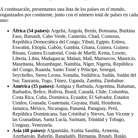
A continuación, presentamos una lista de los países en el mundo,
organizados por continente, junto con el número total de países en cada
uno:
África (54 países):
Argelia, Angola, Benín, Botsuana, Burkina
Faso, Burundi, Cabo Verde, Camerún, Chad, Comoras,
República Democrática del Congo, Yibuti, Egipto, Eritrea,
Eswatini, Etiopía, Gabón, Gambia, Ghana, Guinea, Guinea-
Bissau, Guinea Ecuatorial, Costa de Marfil, Kenia, Lesoto,
Liberia, Libia, Madagascar, Malaui, Malí, Marruecos, Mauricio,
Mauritania, Mozambique, Namibia, Níger, Nigeria, República
del Congo, Ruanda, Santo Tomé y Príncipe, Senegal,
Seychelles, Sierra Leona, Somalia, Sudáfrica, Sudán, Sudán del
Sur, Tanzania, Togo, Túnez, Uganda, Zambia, Zimbabue.
América (35 países):
Antigua y Barbuda, Argentina, Bahamas,
Barbados, Belice, Bolivia, Brasil, Canadá, Chile, Colombia,
Costa Rica, Cuba, Dominica, Ecuador, El Salvador, Estados
Unidos, Granada, Guatemala, Guyana, Haití, Honduras,
Jamaica, México, Nicaragua, Panamá, Paraguay, Perú,
República Dominicana, San Cristóbal y Nieves, San Vicente y
las Granadinas, Santa Lucía, Surinam, Trinidad y Tobago,
Uruguay, Venezuela.
Asia (48 países):
Afganistán, Arabia Saudita, Armenia,
Azerbaiyán, Bahréin, Bangladés, Birmania, Brunéi, Bután,