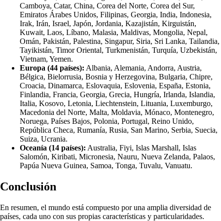
Camboya, Catar, China, Corea del Norte, Corea del Sur,
Emiratos Árabes Unidos, Filipinas, Georgia, India, Indonesia,
Irak, Irán, Israel, Japón, Jordania, Kazajistán, Kirguistán,
Kuwait, Laos, Líbano, Malasia, Maldivas, Mongolia, Nepal,
Omán, Pakistán, Palestina, Singapur, Siria, Sri Lanka, Tailandia,
Tayikistán, Timor Oriental, Turkmenistán, Turquía, Uzbekistán,
Vietnam, Yemen.
Europa (44 países):
Albania, Alemania, Andorra, Austria,
Bélgica, Bielorrusia, Bosnia y Herzegovina, Bulgaria, Chipre,
Croacia, Dinamarca, Eslovaquia, Eslovenia, España, Estonia,
Finlandia, Francia, Georgia, Grecia, Hungría, Irlanda, Islandia,
Italia, Kosovo, Letonia, Liechtenstein, Lituania, Luxemburgo,
Macedonia del Norte, Malta, Moldavia, Mónaco, Montenegro,
Noruega, Países Bajos, Polonia, Portugal, Reino Unido,
República Checa, Rumanía, Rusia, San Marino, Serbia, Suecia,
Suiza, Ucrania.
Oceanía (14 países):
Australia, Fiyi, Islas Marshall, Islas
Salomón, Kiribati, Micronesia, Nauru, Nueva Zelanda, Palaos,
Papúa Nueva Guinea, Samoa, Tonga, Tuvalu, Vanuatu.
Conclusión
En resumen, el mundo está compuesto por una amplia diversidad de
países, cada uno con sus propias características y particularidades.