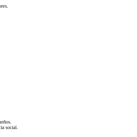
res.
ueños.
ia social.