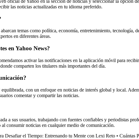
o web oficial de Yahoo en la sección de noticias y seleccionar la opción
ibir las noticias actualizadas en tu idioma preferido.
?
abarcan temas como política, economía, entretenimiento, tecnología, d
xpertos en diferentes áreas.
antes en Yahoo News?
omendamos activar las notificaciones en la aplicación móvil para recibir
donde comparten los titulares más importantes del día.
unicación?
 equilibrada, con un enfoque en noticias de interés global y local. Ade
suarios comentar y compartir las noticias.
da a sus usuarios, trabajando con fuentes confiables y periodistas prof
co al consumir noticias en cualquier medio de comunicación.
ra Desafiar el Tiempo: Entrenando tu Mente con Lexi Reto
•
Cuántas P