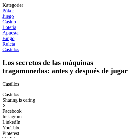
Kategorier
Póker
Juego
Casino
Lotería
Apuesta
Bingo
Ruleta
Castillos
Los secretos de las máquinas
tragamonedas: antes y después de jugar
Castillos
Castillos
Sharing is caring
X
Facebook
Instagram
LinkedIn
YouTube
Pinterest