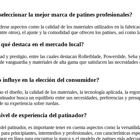
seleccionar la mejor marca de patines profesionales?
erar aspectos como la calidad de los materiales utilizados en la fabricac
 entre otros), el ajuste y la comodidad que ofrecen los patines, así com
qué destaca en el mercado local?
ad y prestigio, entre las cuales destacan Rollerblade, Powerslide, Seb
e vanguardia y materiales de alta gama que satisfacen las necesidades de
 influye en la elección del consumidor?
o el diseño, la calidad de los materiales, la tecnología aplicada, la erg
atinador busca un equilibrio entre sus necesidades, preferencias y pres
de su experiencia sobre ruedas.
ivel de experiencia del patinador?
el patinador, es importante tener en cuenta aspectos como la versatilidad,
para principiantes, intermedios y profesionales, con características esp
gar en línea para encontrar la marca y el modelo de patines más adecuado