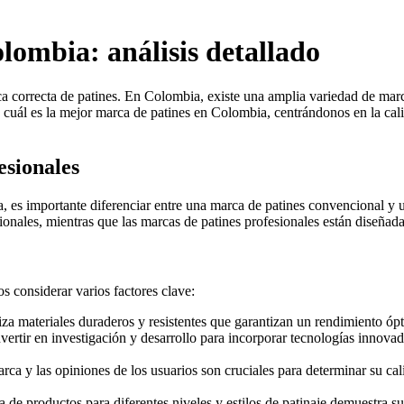
lombia: análisis detallado
arca correcta de patines. En Colombia, existe una amplia variedad de mar
s cuál es la mejor marca de patines en Colombia, centrándonos en la cali
esionales
, es importante diferenciar entre una marca de patines convencional y 
sionales, mientras que las marcas de patines profesionales están diseña
 considerar varios factores clave:
za materiales duraderos y resistentes que garantizan un rendimiento ópt
ertir en investigación y desarrollo para incorporar tecnologías innovad
ca y las opiniones de los usuarios son cruciales para determinar su cal
 productos para diferentes niveles y estilos de patinaje demuestra su 