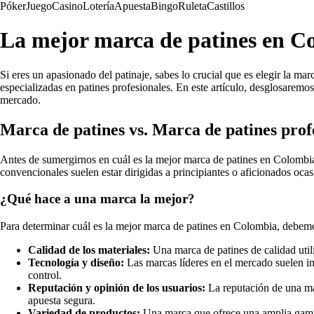
Póker
Juego
Casino
Lotería
Apuesta
Bingo
Ruleta
Castillos
La mejor marca de patines en Co
Si eres un apasionado del patinaje, sabes lo crucial que es elegir la m
especializadas en patines profesionales. En este artículo, desglosaremo
mercado.
Marca de patines vs. Marca de patines prof
Antes de sumergirnos en cuál es la mejor marca de patines en Colombia
convencionales suelen estar dirigidas a principiantes o aficionados oca
¿Qué hace a una marca la mejor?
Para determinar cuál es la mejor marca de patines en Colombia, debemos
Calidad de los materiales:
Una marca de patines de calidad utili
Tecnología y diseño:
Las marcas líderes en el mercado suelen inv
control.
Reputación y opinión de los usuarios:
La reputación de una mar
apuesta segura.
Variedad de productos:
Una marca que ofrece una amplia gama de