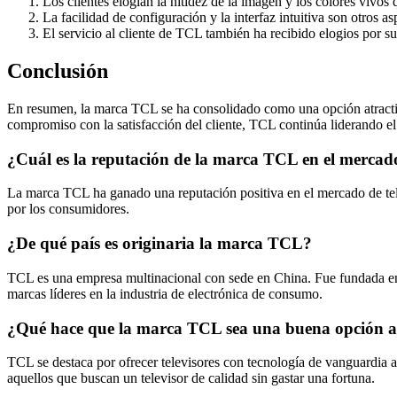
Los clientes elogian la nitidez de la imagen y los colores vivos
La facilidad de configuración y la interfaz intuitiva son otros 
El servicio al cliente de TCL también ha recibido elogios por s
Conclusión
En resumen, la marca TCL se ha consolidado como una opción atractiva
compromiso con la satisfacción del cliente, TCL continúa liderando el
¿Cuál es la reputación de la marca TCL en el mercado
La marca TCL ha ganado una reputación positiva en el mercado de tele
por los consumidores.
¿De qué país es originaria la marca TCL?
TCL es una empresa multinacional con sede en China. Fue fundada en 
marcas líderes en la industria de electrónica de consumo.
¿Qué hace que la marca TCL sea una buena opción a
TCL se destaca por ofrecer televisores con tecnología de vanguardia a 
aquellos que buscan un televisor de calidad sin gastar una fortuna.