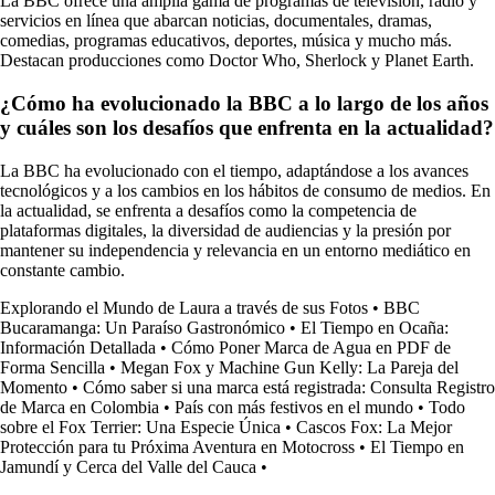
La BBC ofrece una amplia gama de programas de televisión, radio y
servicios en línea que abarcan noticias, documentales, dramas,
comedias, programas educativos, deportes, música y mucho más.
Destacan producciones como Doctor Who, Sherlock y Planet Earth.
¿Cómo ha evolucionado la BBC a lo largo de los años
y cuáles son los desafíos que enfrenta en la actualidad?
La BBC ha evolucionado con el tiempo, adaptándose a los avances
tecnológicos y a los cambios en los hábitos de consumo de medios. En
la actualidad, se enfrenta a desafíos como la competencia de
plataformas digitales, la diversidad de audiencias y la presión por
mantener su independencia y relevancia en un entorno mediático en
constante cambio.
Explorando el Mundo de Laura a través de sus Fotos
•
BBC
Bucaramanga: Un Paraíso Gastronómico
•
El Tiempo en Ocaña:
Información Detallada
•
Cómo Poner Marca de Agua en PDF de
Forma Sencilla
•
Megan Fox y Machine Gun Kelly: La Pareja del
Momento
•
Cómo saber si una marca está registrada: Consulta Registro
de Marca en Colombia
•
País con más festivos en el mundo
•
Todo
sobre el Fox Terrier: Una Especie Única
•
Cascos Fox: La Mejor
Protección para tu Próxima Aventura en Motocross
•
El Tiempo en
Jamundí y Cerca del Valle del Cauca
•