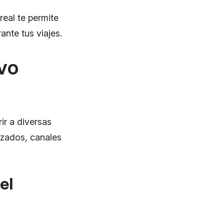
eal te permite
nte tus viajes.
vo
ir a diversas
izados, canales
el