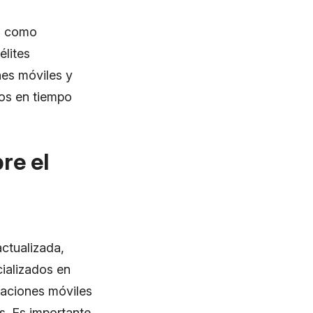
as como
élites
nes móviles y
cos en tiempo
re el
actualizada,
cializados en
icaciones móviles
s. Es importante