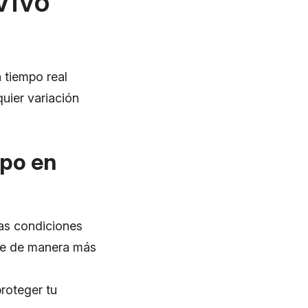
Vivo
 tiempo real
uier variación
mpo en
las condiciones
ibre de manera más
roteger tu