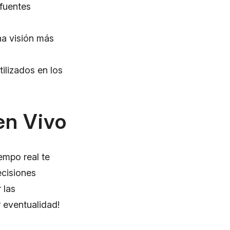
fuentes
na visión más
tilizados en los
en Vivo
empo real te
ecisiones
 las
 eventualidad!