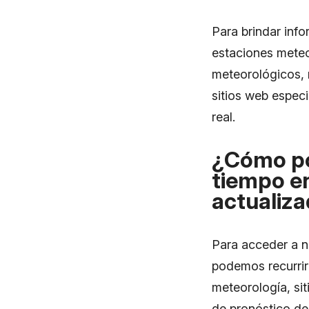
Para brindar info
estaciones meteo
meteorológicos, 
sitios web espec
real.
¿Cómo po
tiempo en
actualiz
Para acceder a n
podemos recurrir
meteorología, sit
de pronóstico de