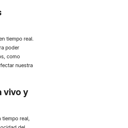
s
en tiempo real.
ara poder
sos, como
fectar nuestra
 vivo y
 tiempo real,
locidad del