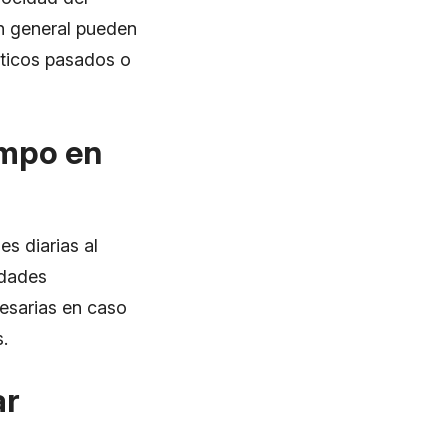
en general pueden
máticos pasados o
empo en
es diarias al
vidades
esarias en caso
.
ar