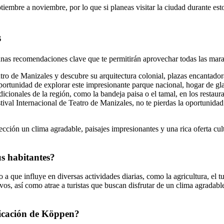
tiembre a noviembre, por lo que si planeas visitar la ciudad durante est
s
nas recomendaciones clave que te permitirán aprovechar todas las maravi
ntro de Manizales y descubre su arquitectura colonial, plazas encantadoras
portunidad de explorar este impresionante parque nacional, hogar de gla
adicionales de la región, como la bandeja paisa o el tamal, en los restaura
estival Internacional de Teatro de Manizales, no te pierdas la oportunida
ión un clima agradable, paisajes impresionantes y una rica oferta cultu
us habitantes?
a que influye en diversas actividades diarias, como la agricultura, el t
os, así como atrae a turistas que buscan disfrutar de un clima agradabl
ificación de Köppen?