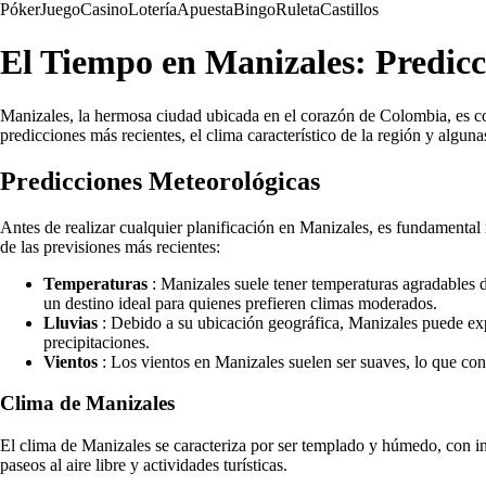
Póker
Juego
Casino
Lotería
Apuesta
Bingo
Ruleta
Castillos
El Tiempo en Manizales: Predic
Manizales, la hermosa ciudad ubicada en el corazón de Colombia, es con
predicciones más recientes, el clima característico de la región y algu
Predicciones Meteorológicas
Antes de realizar cualquier planificación en Manizales, es fundamental
de las previsiones más recientes:
Temperaturas
: Manizales suele tener temperaturas agradables d
un destino ideal para quienes prefieren climas moderados.
Lluvias
: Debido a su ubicación geográfica, Manizales puede exp
precipitaciones.
Vientos
: Los vientos en Manizales suelen ser suaves, lo que con
Clima de Manizales
El clima de Manizales se caracteriza por ser templado y húmedo, con inf
paseos al aire libre y actividades turísticas.