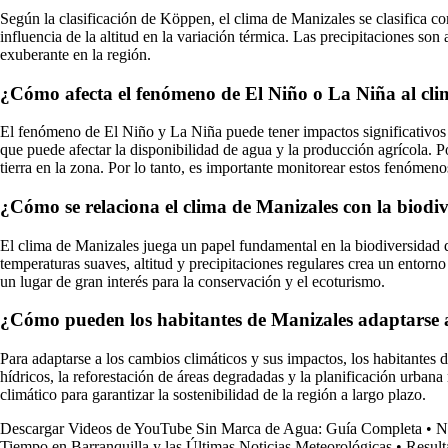
Según la clasificación de Köppen, el clima de Manizales se clasifica c
influencia de la altitud en la variación térmica. Las precipitaciones so
exuberante en la región.
¿Cómo afecta el fenómeno de El Niño o La Niña al cl
El fenómeno de El Niño y La Niña puede tener impactos significativos e
que puede afectar la disponibilidad de agua y la producción agrícola. 
tierra en la zona. Por lo tanto, es importante monitorear estos fenómen
¿Cómo se relaciona el clima de Manizales con la biodiv
El clima de Manizales juega un papel fundamental en la biodiversidad d
temperaturas suaves, altitud y precipitaciones regulares crea un entorn
un lugar de gran interés para la conservación y el ecoturismo.
¿Cómo pueden los habitantes de Manizales adaptarse a
Para adaptarse a los cambios climáticos y sus impactos, los habitantes
hídricos, la reforestación de áreas degradadas y la planificación urbana
climático para garantizar la sostenibilidad de la región a largo plazo.
Descargar Videos de YouTube Sin Marca de Agua: Guía Completa
•
N
Tiempo en Barranquilla y las Últimas Noticias Meteorológicas
•
Result