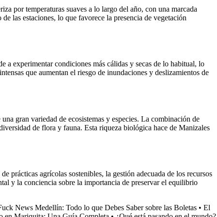
eriza por temperaturas suaves a lo largo del año, con una marcada
o de las estaciones, lo que favorece la presencia de vegetación
e a experimentar condiciones más cálidas y secas de lo habitual, lo
s intensas que aumentan el riesgo de inundaciones y deslizamientos de
de una gran variedad de ecosistemas y especies. La combinación de
diversidad de flora y fauna. Esta riqueza biológica hace de Manizales
 prácticas agrícolas sostenibles, la gestión adecuada de los recursos
tal y la conciencia sobre la importancia de preservar el equilibrio
Fuck News Medellín: Todo lo que Debes Saber sobre las Boletas
•
El
o en Mariquita: Una Guía Completa
•
¿Qué está pasando en el mundo?