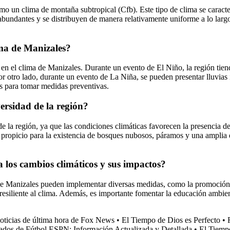
omo un clima de montaña subtropical (Cfb). Este tipo de clima se caract
n abundantes y se distribuyen de manera relativamente uniforme a lo larg
ima de Manizales?
n el clima de Manizales. Durante un evento de El Niño, la región tiend
Por otro lado, durante un evento de La Niña, se pueden presentar lluvia
os para tomar medidas preventivas.
ersidad de la región?
e la región, ya que las condiciones climáticas favorecen la presencia 
o propicio para la existencia de bosques nubosos, páramos y una amplia 
 los cambios climáticos y sus impactos?
 de Manizales pueden implementar diversas medidas, como la promoción de
 resiliente al clima. Además, es importante fomentar la educación ambien
oticias de última hora de Fox News
•
El Tiempo de Dios es Perfecto
•
ados de Fútbol ESPN: Información Actualizada y Detallada
•
El Tiemp