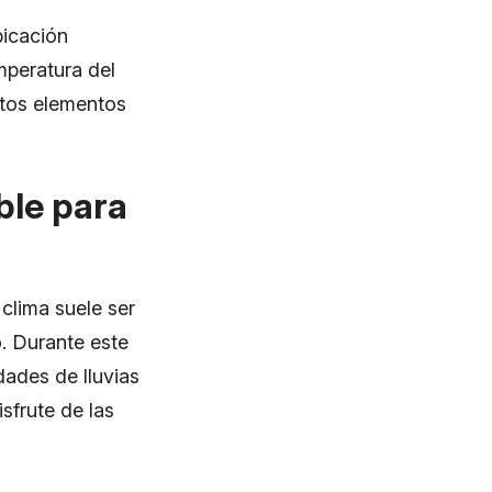
bicación
emperatura del
stos elementos
ble para
clima suele ser
. Durante este
dades de lluvias
isfrute de las