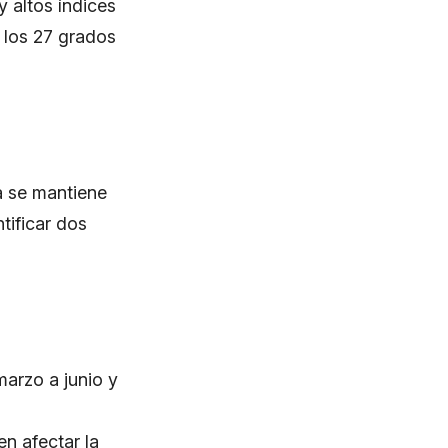
y altos índices
 los 27 grados
a se mantiene
tificar dos
arzo a junio y
n afectar la