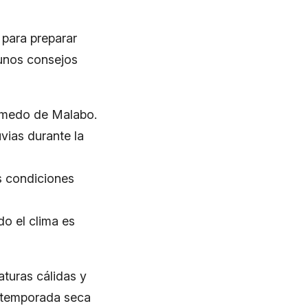
 para preparar
gunos consejos
húmedo de Malabo.
uvias durante la
as condiciones
o el clima es
turas cálidas y
a temporada seca