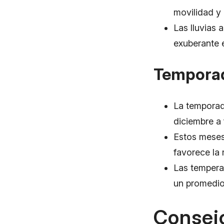
movilidad y l
Las lluvias 
exuberante e
Tempora
La temporad
diciembre a 
Estos meses 
favorece la 
Las tempera
un promedio
Consejo