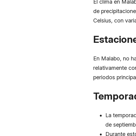
El clima en Malab
de precipitacione
Celsius, con vari
Estacion
En Malabo, no hay
relativamente con
periodos principa
Temporad
La temporad
de septiemb
Durante esto