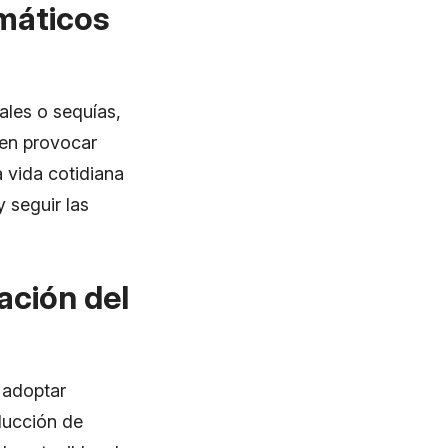
máticos
les o sequías,
den provocar
a vida cotidiana
y seguir las
ación del
 adoptar
educción de