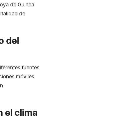
 joya de Guinea
pitalidad de
o del
iferentes fuentes
ciones móviles
en
 el clima