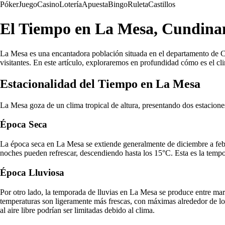
Póker
Juego
Casino
Lotería
Apuesta
Bingo
Ruleta
Castillos
El Tiempo en La Mesa, Cundina
La Mesa es una encantadora población situada en el departamento de Cu
visitantes. En este artículo, exploraremos en profundidad cómo es el c
Estacionalidad del Tiempo en La Mesa
La Mesa goza de un clima tropical de altura, presentando dos estaciones
Época Seca
La época seca en La Mesa se extiende generalmente de diciembre a febr
noches pueden refrescar, descendiendo hasta los 15°C. Esta es la temporad
Época Lluviosa
Por otro lado, la temporada de lluvias en La Mesa se produce entre ma
temperaturas son ligeramente más frescas, con máximas alrededor de los
al aire libre podrían ser limitadas debido al clima.