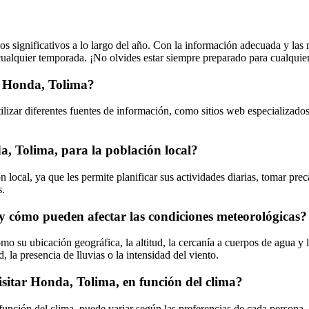
s significativos a lo largo del año. Con la información adecuada y las
 cualquier temporada. ¡No olvides estar siempre preparado para cualquier
n Honda, Tolima?
ilizar diferentes fuentes de información, como sitios web especializado
a, Tolima, para la población local?
local, ya que les permite planificar sus actividades diarias, tomar pre
s.
 y cómo pueden afectar las condiciones meteorológicas?
mo su ubicación geográfica, la altitud, la cercanía a cuerpos de agua y 
la presencia de lluvias o la intensidad del viento.
sitar Honda, Tolima, en función del clima?
unción del clima, puede variar según las preferencias de cada persona.