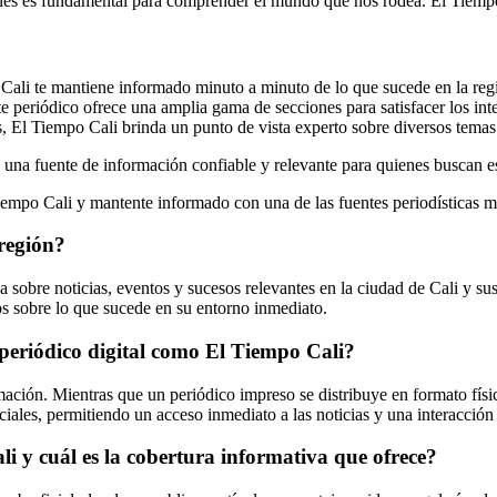
globales es fundamental para comprender el mundo que nos rodea. El Tie
 Cali te mantiene informado minuto a minuto de lo que sucede en la reg
te periódico ofrece una amplia gama de secciones para satisfacer los int
s, El Tiempo Cali brinda un punto de vista experto sobre diversos temas
a fuente de información confiable y relevante para quienes buscan esta
Tiempo Cali y mantente informado con una de las fuentes periodísticas 
 región?
 sobre noticias, eventos y sucesos relevantes en la ciudad de Cali y su
os sobre lo que sucede en su entorno inmediato.
 periódico digital como El Tiempo Cali?
rmación. Mientras que un periódico impreso se distribuye en formato físi
ociales, permitiendo un acceso inmediato a las noticias y una interacció
i y cuál es la cobertura informativa que ofrece?