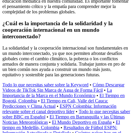
educación mediática en nuestra comunidad. Es importante fomentar
el pensamiento crítico y la empatía para comprender mejor la
complejidad de los problemas globales.
¿Cuál es la importancia de la solidaridad y la
cooperación internacional en un mundo
interconectado?
La solidaridad y la cooperación internacional son fundamentales en
un mundo interconectado, ya que nos permiten afrontar desafíos
globales como el cambio climático, la pobreza o los conflictos
armados de manera conjunta y solidaria. Trabajar juntos en pro de
un bien común nos ayuda a construir un mundo más justo,
equitativo y sostenible para las generaciones futuras.
Todo lo que necesitas saber sobre la Keyword
•
Cómo Descargar
Videos de TikTok Sin Marca de Agua de Forma Fácil
•
La
Importancia de la Marca en el Mundo Económico
•
El Tiempo en
Bogotá, Colombia
•
El Tiempo en Cali, Valle del Cauca:
Predicciones y Clima Actual
•
ESPN Colombia: Información
relevante sobre el canal deportivo líder
•
Todo lo que necesitas saber
sobre BBC en Español
•
El Tiempo en Barranquilla y las Últimas
Noticias Meteorológicas
•
El Mundo Deportivo en España
•
El
tiempo en Medellín, Colombia
•
Resultados de Fútbol ESPN:
Información Actualizada y Detallada
•
Cuántos países hay en el