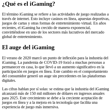
¿Qué es el iGaming?
El término iGaming se refiere a las actividades de juego realizadas a
través de internet. Esto incluye casinos en línea, apuestas deportivas,
juegos de cartas y otras formas de entretenimiento virtual. En años
recientes, el iGaming ha crecido de manera exponencial,
convirtiéndose en uno de los sectores más lucrativos del mercado
global de entretenimiento.
El auge del iGaming
El verano de 2020 marcó un punto de inflexión para la industria del
iGaming. La pandemia de COVID-19 forzó a muchas personas a
permanecer en casa, lo que llevó a un aumento significativo en la
participación en juegos en línea. Este cambio en el comportamiento
del consumidor generó un auge sin precedentes en las plataformas
digitales.
Las cifras hablan por sí solas: se estima que la industria del iGaming
alcanzará más de 150 mil millones de dólares en ingresos anuales
para 2025. Este crecimiento se debe a la creciente aceptación de
juegos en línea y a la mejora en la tecnología que facilita una
experiencia de juego más inmersiva.