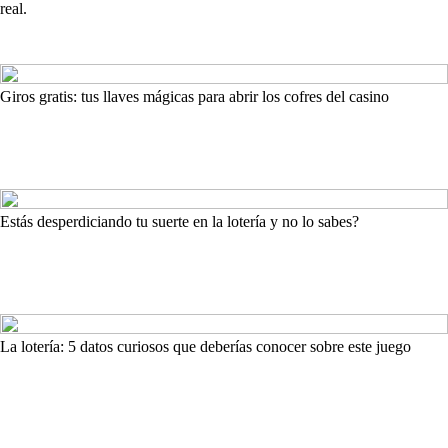
real.
Giros gratis: tus llaves mágicas para abrir los cofres del casino
Estás desperdiciando tu suerte en la lotería y no lo sabes?
La lotería: 5 datos curiosos que deberías conocer sobre este juego