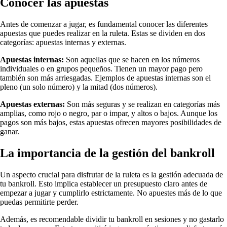
Conocer las apuestas
Antes de comenzar a jugar, es fundamental conocer las diferentes
apuestas que puedes realizar en la ruleta. Estas se dividen en dos
categorías: apuestas internas y externas.
Apuestas internas:
Son aquellas que se hacen en los números
individuales o en grupos pequeños. Tienen un mayor pago pero
también son más arriesgadas. Ejemplos de apuestas internas son el
pleno (un solo número) y la mitad (dos números).
Apuestas externas:
Son más seguras y se realizan en categorías más
amplias, como rojo o negro, par o impar, y altos o bajos. Aunque los
pagos son más bajos, estas apuestas ofrecen mayores posibilidades de
ganar.
La importancia de la gestión del bankroll
Un aspecto crucial para disfrutar de la ruleta es la gestión adecuada de
tu bankroll. Esto implica establecer un presupuesto claro antes de
empezar a jugar y cumplirlo estrictamente. No apuestes más de lo que
puedas permitirte perder.
Además, es recomendable dividir tu bankroll en sesiones y no gastarlo