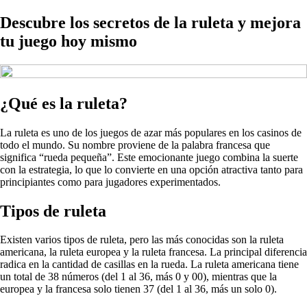
Descubre los secretos de la ruleta y mejora
tu juego hoy mismo
¿Qué es la ruleta?
La ruleta es uno de los juegos de azar más populares en los casinos de
todo el mundo. Su nombre proviene de la palabra francesa que
significa “rueda pequeña”. Este emocionante juego combina la suerte
con la estrategia, lo que lo convierte en una opción atractiva tanto para
principiantes como para jugadores experimentados.
Tipos de ruleta
Existen varios tipos de ruleta, pero las más conocidas son la ruleta
americana, la ruleta europea y la ruleta francesa. La principal diferencia
radica en la cantidad de casillas en la rueda. La ruleta americana tiene
un total de 38 números (del 1 al 36, más 0 y 00), mientras que la
europea y la francesa solo tienen 37 (del 1 al 36, más un solo 0).