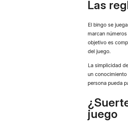
Las reg
El bingo se jueg
marcan números e
objetivo es compl
del juego.
La simplicidad de
un conocimiento 
persona pueda par
¿Suerte
juego