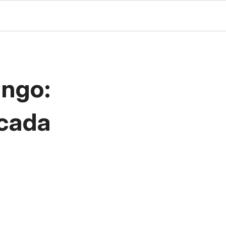
ingo:
 cada