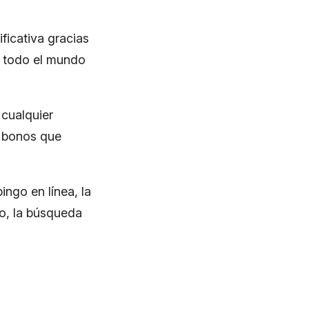
ficativa gracias
e todo el mundo
 cualquier
 bonos que
bingo en línea, la
ro, la búsqueda