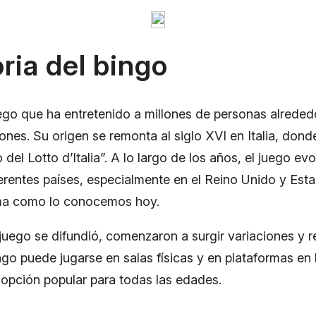
oria del bingo
uego que ha entretenido a millones de personas alrede
ones. Su origen se remonta al siglo XVI en Italia, don
el Lotto d’Italia”. A lo largo de los años, el juego ev
ferentes países, especialmente en el Reino Unido y Est
ma como lo conocemos hoy.
uego se difundió, comenzaron a surgir variaciones y re
ngo puede jugarse en salas físicas y en plataformas en l
 opción popular para todas las edades.