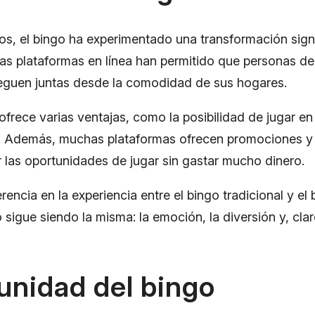
os, el bingo ha experimentado una transformación signi
 Las plataformas en línea han permitido que personas d
eguen juntas desde la comodidad de sus hogares.
 ofrece varias ventajas, como la posibilidad de jugar en
. Además, muchas plataformas ofrecen promociones y
las oportunidades de jugar sin gastar mucho dinero.
rencia en la experiencia entre el bingo tradicional y el 
 sigue siendo la misma: la emoción, la diversión y, cla
unidad del bingo