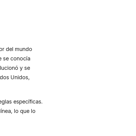
dor del mundo
de se conocía
olucionó y se
ados Unidos,
glas específicas.
ínea, lo que lo