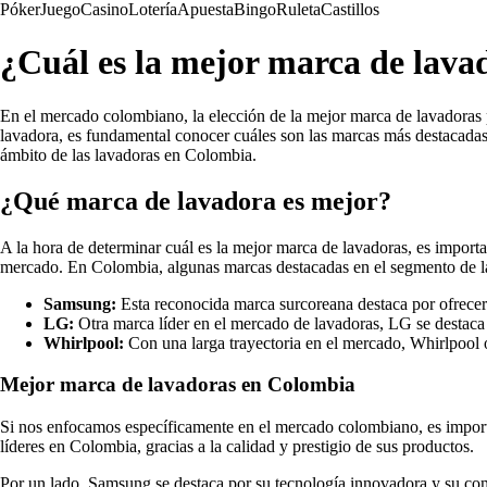
Póker
Juego
Casino
Lotería
Apuesta
Bingo
Ruleta
Castillos
¿Cuál es la mejor marca de lav
En el mercado colombiano, la elección de la mejor marca de lavadoras 
lavadora, es fundamental conocer cuáles son las marcas más destacadas 
ámbito de las lavadoras en Colombia.
¿Qué marca de lavadora es mejor?
A la hora de determinar cuál es la mejor marca de lavadoras, es importa
mercado. En Colombia, algunas marcas destacadas en el segmento de l
Samsung:
Esta reconocida marca surcoreana destaca por ofrecer 
LG:
Otra marca líder en el mercado de lavadoras, LG se destaca p
Whirlpool:
Con una larga trayectoria en el mercado, Whirlpool o
Mejor marca de lavadoras en Colombia
Si nos enfocamos específicamente en el mercado colombiano, es import
líderes en Colombia, gracias a la calidad y prestigio de sus productos.
Por un lado, Samsung se destaca por su tecnología innovadora y su comp