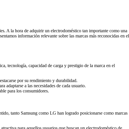
les. A la hora de adquirir un electrodoméstico tan importante como una
esentamos información relevante sobre las marcas más reconocidas en el
ica, tecnología, capacidad de carga y prestigio de la marca en el
stacarse por su rendimiento y durabilidad.
ara adaptarse a las necesidades de cada usuario.
able para los consumidores.
 sentido, tanto Samsung como LG han logrado posicionarse como marcas
 atractiva para aquellos usuarios que buscan un electrodoméstico de