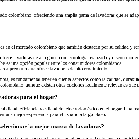
cado colombiano, ofreciendo una amplia gama de lavadoras que se adapt
es en el mercado colombiano que también destacan por su calidad y re
x ofrece lavadoras de alta gama con tecnología avanzada y diseño moder
abe es una opción popular entre los consumidores colombianos.
 marca premium que ofrece lavadoras de alto rendimiento.
bia, es fundamental tener en cuenta aspectos como la calidad, durabilid
lombiano, aunque existen otras opciones igualmente relevantes que p
avadoras para el hogar?
rabilidad, eficiencia y calidad del electrodoméstico en el hogar. Una m
en una mejor experiencia para el usuario a largo plazo.
seleccionar la mejor marca de lavadoras?
 como la reputación de la marca en el mercado, la eficiencia energética d