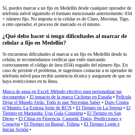
Sí, puedes marcar a un fijo en Medellín desde cualquier operador de
telefonía móvil siguiendo el formato mencionado anteriormente: 034
+ número fijo. No importa si tu celular es de Claro, Movistar, Tigo,
u otro operador, el proceso de marcado es el mismo.
¿Qué debo hacer si tengo dificultades al marcar de
celular a fijo en Medellín?
Si encuentras dificultades al marcar a un fijo en Medellín desde tu
celular, te recomendamos verificar que estés marcando
correctamente el código de área (034) seguido del número fijo. En
caso de persistir el problema, te sugerimos contactar a tu operador de
telefonía móvil para recibir asistencia técnica y asegurarte de que no
haya restricciones en tu línea.
Marca de agua en Excel: Método efectivo para personalizar tus
documentos
•
El impacto de la marca Ciclismo en España
•
Película
Dejar el Mundo Atrás: Todo lo que Necesitas Saber
•
Duro Contra
el Mundo: La Exitosa Serie de RCN
•
El Tiempo en La Serena
•
El
Tiempo en Mariquita: Una Guía Completa
•
El Tiempo en San
Diego
•
El Clima en Florencia, Caquetá: Datos, Predicciones y
Consejos
•
El Tiempo en Ibagué, Tolima
•
El Tiempo Login e
Iniciar Sesión
•