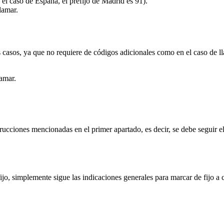
 el caso de España, el prefijo de Madrid es 91).
lamar.
s casos, ya que no requiere de códigos adicionales como en el caso de lla
lamar.
nstrucciones mencionadas en el primer apartado, es decir, se debe seguir 
jo, simplemente sigue las indicaciones generales para marcar de fijo a c