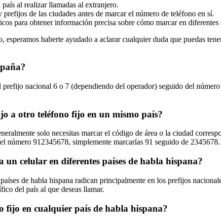
aís al realizar llamadas al extranjero.
 prefijos de las ciudades antes de marcar el número de teléfono en sí.
icos para obtener información precisa sobre cómo marcar en diferentes 
jo, esperamos haberte ayudado a aclarar cualquier duda que puedas tener 
España?
el prefijo nacional 6 o 7 (dependiendo del operador) seguido del número
jo a otro teléfono fijo en un mismo país?
 generalmente solo necesitas marcar el código de área o la ciudad corresp
con el número 912345678, simplemente marcarías 91 seguido de 2345678.
 a un celular en diferentes países de habla hispana?
es países de habla hispana radican principalmente en los prefijos nacion
ico del país al que deseas llamar.
o fijo en cualquier país de habla hispana?