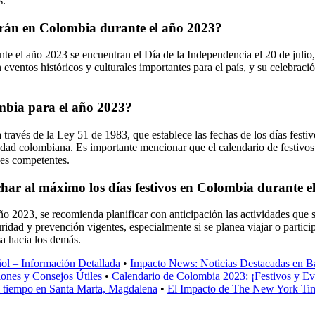
s.
rarán en Colombia durante el año 2023?
e el año 2023 se encuentran el Día de la Independencia el 20 de julio, 
entos históricos y culturales importantes para el país, y su celebració
ombia para el año 2023?
través de la Ley 51 de 1983, que establece las fechas de los días festi
iedad colombiana. Es importante mencionar que el calendario de festivos 
des competentes.
ar al máximo los días festivos en Colombia durante e
o 2023, se recomienda planificar con anticipación las actividades que s
ridad y prevención vigentes, especialmente si se planea viajar o partic
sa hacia los demás.
l – Información Detallada
•
Impacto News: Noticias Destacadas en Ba
ones y Consejos Útiles
•
Calendario de Colombia 2023: ¡Festivos y Ev
el tiempo en Santa Marta, Magdalena
•
El Impacto de The New York Time